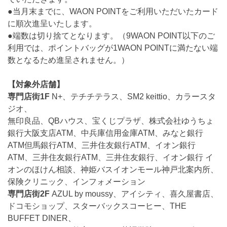
●当月末までに、WAON POINTをご利用いただいたカード
に順次進呈いたします。
●端数は切り捨てとなります。（9WAON POINT以下のご
利用では、ポイントバッグが1WAON POINTに満たない端
数となるため進呈されません。）
【対象外店舗】
専門店街1F
N+、テチチテラス、SM2 keittio、カラースタ
ジオ、
無印良品、QBハウス、宝くじプラザ、株式会社ゆうちょ
銀行大阪支店ATM、中兵庫信用金庫ATM、みなと銀行
ATM但馬銀行ATM、三井住友銀行ATM、イオン銀行
ATM、三井住友銀行ATM、三井住友銀行、イオン銀行 イ
オンのほけん相談、神姫バスイオンモール神戸北案内所、
保険クリニック、インフォメーション
専門店街2F
AZUL by moussy、アイシティ、喜久屋書店、
ドコモショップ、スターバックスコーヒー、THE
BUFFET DINER、