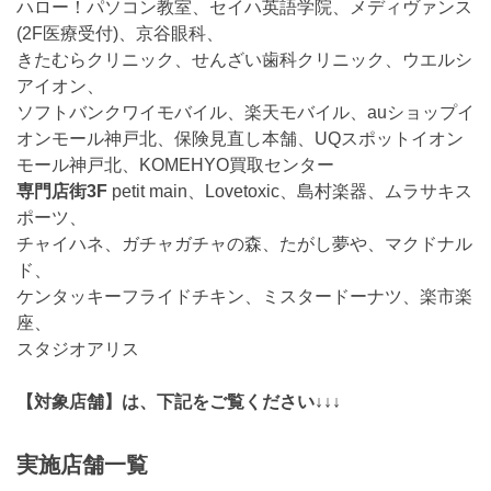
ハロー！パソコン教室、セイハ英語学院、メディヴァンス
(2F医療受付)、京谷眼科、
きたむらクリニック、せんざい歯科クリニック、ウエルシ
アイオン、
ソフトバンクワイモバイル、楽天モバイル、auショップイ
オンモール神戸北、保険見直し本舗、UQスポットイオン
モール神戸北、KOMEHYO買取センター
専門店街3F
petit main、Lovetoxic、島村楽器、ムラサキス
ポーツ、
チャイハネ、ガチャガチャの森、たがし夢や、マクドナル
ド、
ケンタッキーフライドチキン、ミスタードーナツ、楽市楽
座、
スタジオアリス
【対象店舗】は、下記をご覧ください↓↓↓
実施店舗一覧