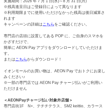
実施期間：2026 年 7 月 1 日(水)～8 月 31 日(月)
※残高進呈日はご登録日によって異なります
※利用期限までに使用いただけなかった残高は後日減算さ
れます
キャンペーンの詳細は
こちら
をご確認ください。
専門店の店頭に設置してある POP に、ご自身のスマホを
かざすだけで、
簡単に AEON Pay アプリをダウンロードしていただけま
す。
または
こちら
からダウンロード！
イオンモールのお買い物は、AEON Pay でおトクにお楽し
みください♪
※一部の専門店では AEON Pay チャージ払いがご利用い
ただけません
＜AEONPayチャージ払い対象外店舗＞
専門店街1F N+、テチチテラス、SM2 keittio、カラース