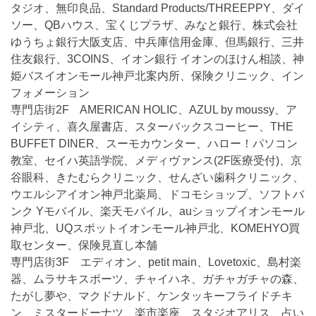
タジオ、無印良品、Standard Products/THREEPPY、ダイ
ソー、QBハウス、宝くじプラザ、みなと銀行、株式会社
ゆうちょ銀行大阪支店、中兵庫信用金庫、但馬銀行、三井
住友銀行、3COINS、イオン銀行 イオンのほけん相談、神
姫バスイオンモール神戸北案内所、保険クリニック、イン
フォメーション
専門店街2F AMERICAN HOLIC、AZUL by moussy、ア
イシティ、喜久屋書店、スターバックスコーヒー、THE
BUFFET DINER、スーモカウンター、ハロー！パソコン
教室、セイハ英語学院、メディヴァンス(2F医療受付)、京
谷眼科、きたむらクリニック、せんざい歯科クリニック、
ウエルシアイオン神戸北薬局、ドコモショップ、ソフトバ
ンク Yモバイル、楽天モバイル、auショップイオンモール
神戸北、UQスポットイオンモール神戸北、KOMEHYO買
取センター、保険見直し本舗
専門店街3F エディオン、petit main、Lovetoxic、島村楽
器、ムラサキスポーツ、チャイハネ、ガチャガチャの森、
たがし夢や、マクドナルド、ケンタッキーフライドチキ
ン、ミスタードーナツ、楽市楽座、スタジオアリス、占い