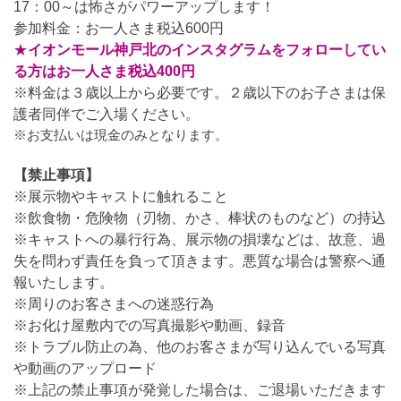
17：00～は怖さがパワーアップします！
参加料金：お一人さま税込600円
★
イオンモール神戸北のインスタグラムをフォローしてい
る方はお一人さま税込400円
※料金は３歳以上から必要です。２歳以下のお子さまは保
護者同伴でご入場ください。
※お支払いは現金のみとなります。
【禁止事項】
※展示物やキャストに触れること
※飲食物・危険物（刃物、かさ、棒状のものなど）の持込
※キャストへの暴行行為、展示物の損壊などは、故意、過
失を問わず責任を負って頂きます。悪質な場合は警察へ通
報いたします。
※周りのお客さまへの迷惑行為
※お化け屋敷内での写真撮影や動画、録音
※トラブル防止の為、他のお客さまが写り込んでいる写真
や動画のアップロード
※上記の禁止事項が発覚した場合は、ご退場いただきます